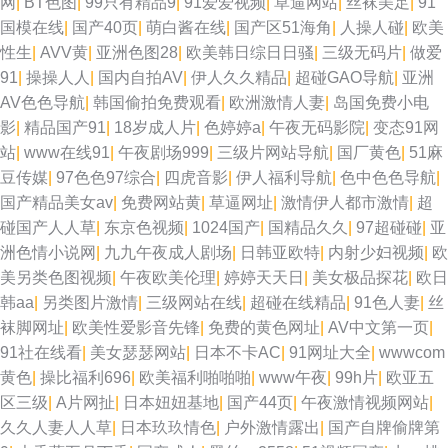
网
|
BT色图
|
99只有精品9
|
91爱爱视频
|
草逼网站
|
丝袜美足
|
91
不卡久久 天美3级片 无码先锋影音 97成人超碰 91婷婷射 黄色黄夜播放
国模在线
|
国产40页
|
萌白酱在线
|
国产区51海角
|
人操人碰
|
欧美
性生
|
AVV黄
|
亚洲色图28
|
欧美韩日综日日骚
|
三级无码片
|
做爱
www五月天色 国产肏屄中文 97免费超碰 AV激情导航 97色97好 国产同事高
91
|
操操人人
|
国内自拍AV
|
伊人久久精品
|
超碰GAO导航
|
亚洲
AV色色导航
|
韩国偷拍免费观看
|
欧洲激情人妻
|
岛国免费小电
潮视频 国产唐伯虎萌白酱 亚洲色图传媒 久久草视频在线 91色情软件 超碰97
影
|
精品国产91
|
18岁成人片
|
色婷婷a
|
午夜无码影院
|
变态91网
站
|
www在线91
|
午夜剧场999
|
三级片网站导航
|
国厂黄色
|
51麻
福利合集 国产援交精品 成人无码不卡网址 91次元网站 狼友激情网站 91传媒
豆传媒
|
97色色97综合
|
四虎音影
|
伊人福利导航
|
色中色色导航
|
国产精品美女av
|
免费网站黄
|
草逼网址
|
激情伊人都市激情
|
超
专区 人人操人人模 免费看片91n 五月天激情黄色网 肏屄免费电影 五月天午
碰国产人人草
|
东京色视频
|
1024国产
|
国精品久久
|
97超碰碰
|
亚
洲色情小说网
|
九九午夜成人剧场
|
日韩亚欧特
|
内射少妇视频
|
欧
夜福利 激情在线网 97超碰精品 超碰人人操人人干 国产TS社区 欧美另类第
美另类色图视频
|
午夜欧美伦理
|
婷婷天天日
|
美女极品探花
|
欧日
韩aa
|
另类图片激情
|
三级网站在线
|
超碰在线精品
|
91色人妻
|
丝
34页 尤物视频网 综合色图欧美 91视频正片 91影片 三级免费黄 后入美女的
袜脚网址
|
欧美性爱影音先锋
|
免费的黄色网址
|
AV中文第一页
|
91社在线看
|
美女瑟瑟网站
|
日本不卡AC
|
91网址大全
|
wwwcom
网站 国产情侣啪啪啪 亚洲色情小说网 波多野结衣九区 亚洲另类校园 欧美久
黄色
|
操比福利696
|
欧美福利啪啪啪
|
www午夜
|
99h片
|
欧亚五
区三级
|
A片网扯
|
日本妞妞基地
|
国产44页
|
午夜激情视频网站
|
草网 www黄色网址 午夜论理片福利 豆花av岛国 自慰白浆福利网站 美女
久久人妻人人草
|
日本玖玖情色
|
户外激情露出
|
国产自牌偷牌第