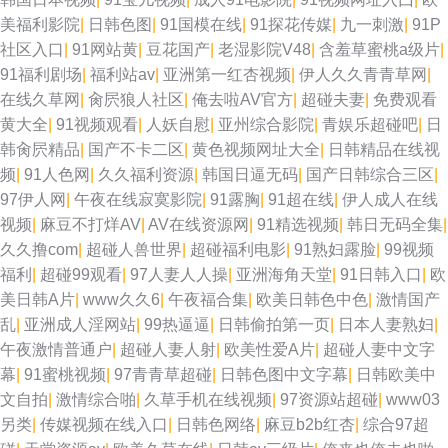
美福利影院
|
日韩色图
|
91国模在线
|
91探花传媒
|
九一刺激
|
91P
社区入口
|
91网站黄
|
豆花国产
|
老湿影院V48
|
含羞草蜜桃a级片
|
91福利剧场
|
福利站av
|
亚洲第一红杏视频
|
伊人久久青青草网
|
在线久草网
|
肏屄狼人社区
|
俺去啦AV官方
|
超碰夫妻
|
免费观看
黄大全
|
91视频观看
|
人妖自慰
|
亚州综合影院
|
青娱乐超碰吧
|
日
韩肏屄精品
|
国产不卡二区
|
黄色视频网址大全
|
日韩精品在线视
频
|
91人色网
|
久久福利资源
|
韩国日逼无码
|
国产日韩综合三区
|
97伊人网
|
午夜在线寂寞影院
|
91露胸
|
91超在线
|
伊人成人在线
视频
|
麻豆不打烊AV
|
AV在线资源网
|
91精选视频
|
韩日无码全集
|
久久撸com
|
超碰人兽世界
|
超碰福利电影
|
91熟妇露脸
|
99视频
福利
|
超碰99观看
|
97人妻人人操
|
亚洲海角天堂
|
91日韩入口
|
欧
美日韩A片
|
www久久6
|
午夜福合集
|
欧美日韩色中色
|
激情国产
乱
|
亚洲成人淫网站
|
99热逼逼
|
日韩偷拍第一页
|
日本人妻熟妇
|
午夜激情普通户
|
超碰人妻人射
|
欧美性爱A片
|
超碰人妻中文字
幕
|
91蜜桃视频
|
97青青草超碰
|
日韩色图中文字幕
|
日韩欧美中
文自拍
|
激情综合啪
|
久草手机在线视频
|
97资源站超碰
|
www03
另类
|
传媒视频在线入口
|
日韩色网络
|
麻豆b2b红杏
|
综合97超