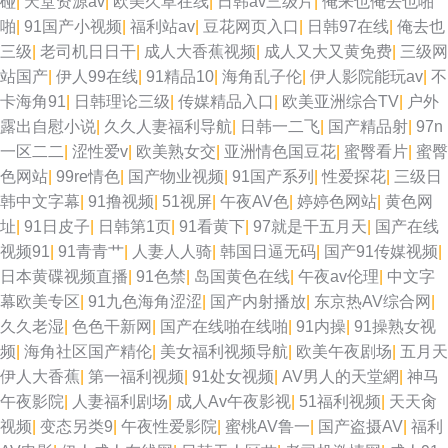
碰
|
天堂资源av
|
欧美久草在线
|
日韩av三级片
|
俺来也俺去也啪
啪
|
91国产小视频
|
福利站av
|
豆花网页入口
|
日韩97在线
|
俺去也
三级
|
老司机日日干
|
成人大香蕉视频
|
成人又大又黄免费
|
三级网
站国产
|
伊人99在线
|
91精品10
|
海角乱子伦
|
伊人影院能玩av
|
不
卡海角91
|
日韩理论三级
|
传媒精品入口
|
欧美亚洲综合TV
|
户外
露出自慰小说
|
久久人妻福利导航
|
日韩一二飞
|
国产精品射
|
97n
一区二二
|
涩性爱v
|
欧美熟女交
|
亚洲情色国豆花
|
蜜臀看片
|
蜜臀
色网站
|
99re情色
|
国产物业视频
|
91国产系列
|
性爱探花
|
三级日
韩中文字幕
|
91撸视频
|
51视屏
|
午夜AV色
|
婷婷色网站
|
黄色网
址
|
91日皮子
|
日韩第1页
|
91看黄下
|
97就是干五月天
|
国产在线
视频91
|
91青青艹
|
人妻人人骑
|
韩国日逼无码
|
国产91传媒视频
|
日本黄碟视频直播
|
91色禁
|
岛国黄色在线
|
午夜av伦理
|
中文字
幕欧美专区
|
91九色海角涩涩
|
国产内射播放
|
东京热AV综合网
|
久久老湿
|
色色干新网
|
国产在线啪在线啪
|
91内操
|
91操熟女视
频
|
海角社区国产精伦
|
美女福利视频导航
|
欧美午夜剧场
|
五月天
伊人大香蕉
|
第一福利视频
|
91处女视频
|
AV男人的天堂網
|
神马
午夜影院
|
人妻福利剧场
|
成人Av午夜影视
|
51福利视频
|
天天肏
视频
|
变态另类9
|
午夜性爱影院
|
蜜桃AV鲁一
|
国产盗摄AV
|
福利