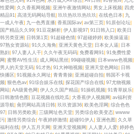
幕色色无码
|
91N色网
|
东方成人AV综合
|
AV日韩
|
91香蕉tv
|
九九
另类欧美 蜜桃91日韩 深夜免费网站 美女在线抠逼 aaa青青草网 国产在线xx
性爱网
|
久久香蕉网视频
|
亚洲午夜激情网站
|
男女上床视频
|
四虎
精品91
|
高清无码网站导航
|
玖玖热玖玖热玖玖
|
在线色日本
|
九
精品偷拍 少妇午夜影院 香蕉爱爱网 狼友免费 欧美熟妇bbw 91超在线 免费在
一成人午夜
|
九一色秀直播
|
香蕉国际av
|
av第三页
|
91原创论坛
|
国产精品久久99
|
91豆花解析
|
伊人影视97
|
91日韩入口
|
欧美日
线观看AV 国产肏屄中文 国产成人日韩 91工厂露脸熟女 成人剧场a深夜看 av
韩另类亚洲
|
日韩第1页
|
91超碰色情
|
97超碰婷婷
|
欧美操逼逼
|
97熟女资源站
|
91久久海角
|
亚洲天黄色天堂
|
日本女人逼
|
日本
人妖系列网 欧美涩另类 免费看阿片 国产精品啪啪啪 成人秘密网站 伊人大香
熟妇
|
97人妻人人干
|
久久午夜无码码
|
免费看网91
|
91免费性爱
网
|
蜜臀AV性生活
|
成人网站黑丝
|
99碰碰视频
|
日本www色视频
|
蕉精品 亚洲色色狼456 欧美性爱18 91超碰大香蕉 日本人妻三级 白丝自慰潮
男人的天堂无码
|
91才热
|
91大神啪视频
|
亚洲天堂色网站
|
日韩
快播区
|
91视频永久网址
|
青青青操
|
亚洲超碰自拍
|
韩国不卡视
睡91 91足交 欧美日韩在线射精 亚洲成人网站大全 大香蕉精品伊人 操碰
频
|
狠色色av
|
91综合娱乐在线
|
探花国产综合在线
|
97尤物视频
网站
|
AA级黄色网
|
伊人久久国产精品
|
91操机视频
|
91青草娱乐
|
porn 91拍拍视频 日本天堂一区 第一福利在线导航 伊人影院伊思7 欧美熟妇
日韩激情色图
|
豆花视频在线吃瓜
|
大香蕉伊人视频网
|
av福利资
源导航
|
肏屄网站高清日韩
|
玖玖资源36
|
欧美色淫网
|
综合色色
激情 熟女黑丝足交 Aⅴ网站 91日本 狼友页面 欧美色图91传媒 亚洲福利喷水
97
|
日韩另类欧美
|
三级网址色天堂
|
另类综合欧美变态
|
wwww
污
|
激情另类综合
|
午夜婷婷激情
|
超碰91伊人
|
亚洲色图
|
久久草
91大神精选 91黑丝av 欧美成人一级片 成人在线免费在线 豆花传媒网官网
福利在线
|
伊人五月天网
|
亚洲天堂视频网
|
人人妻人人爱
|
婷婷色