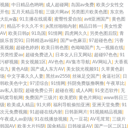
视频
|
中日精品色哟哟
|
成人超碰网
|
岛国av免费
|
欧美少女性交
开包
|
五月天精品导航
|
三级片网av
|
另类图片欧美色图
|
东京热
大乱w姦
|
91主播在线观看
|
蜜臀性爱自拍
|
avtt亚洲国产
|
黄色图
片
|
精品不卡久久不卡
|
jk黑丝啪啪内射
|
精品日韩一
|
美女性爱
AV
|
欧美日韩p
|
91岛国
|
91情网
|
四虎网久久
|
另类色图后院
|
青
娱乐首页91
|
日韩精选av福利
|
国产w色麻豆
|
97超碰色色
|
污香
蕉视频
|
超碰色婷婷
|
欧美日韩色图
|
色呦呦国产
|
九一视频在线
|
另类性爱av
|
超碰免费进入
|
日本女人日叉网站
|
超碰97色色
|
91
污秽视频
|
美女视频1区
|
AV色色
|
AV集市导航
|
AV网站入
|
大香蕉
在九
|
黄色A级
|
国产成人东方AV
|
美女脱光视频91
|
久草黄色剧
场
|
中文字幕久久人妻
|
黑丝av2558
|
丝袜足交国产
|
肏逼社区
|
日
韩欧美色中文
|
97涩综合
|
91情网
|
抖阴免费版撸啊撸
|
午夜草比
|
av私人影院
|
超碰免费公开
|
超碰在视
|
成人A网
|
91变态软件
|
无
码窝导航网
|
免费国产三级片
|
欧美肥B
|
黄色片网站
|
www韩日三
级
|
欧美成人精品
|
91大师
|
福利导航偷拍亚洲
|
亚洲天堂免费
|
91
次元免费视频
|
91超碰在线内射
|
日韩新网片
|
91视频精品视频
|
午夜成人av剧场
|
91在线播放视频
|
九一豆花
|
AV毛茸茸
|
三级片
韩国AV
|
欧美大片抖阴
|
国肏精品
|
日韩操逼AV
|
国产一区二区11
|