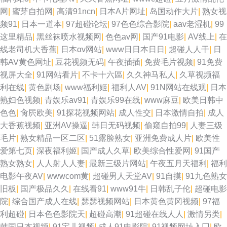
网
|
蜜芽自拍网
|
高清91ncn
|
日本A片网址
|
岛国动作大片
|
熟女视
频91
|
日本一道本
|
97超碰论坛
|
97色色综合影院
|
aav老湿机
|
99
这里精品
|
黑丝袜喷水视频网
|
色色av网
|
国产91电影
|
AV线上
|
在
线老司机大香蕉
|
日本αv网站
|
www日日本日日
|
超碰人人干
|
日
韩AV黄色网址
|
豆花视频无码
|
午夜插插
|
免费毛片视频
|
91免费
视屏大全
|
91网站看片
|
不卡十六區
|
久久神马私人
|
久草视频福
利在线
|
黄色剧场
|
www福利姬
|
福利人AV
|
91N网站在线观
|
日本
熟妇色视频
|
青娱乐av91
|
青娱乐99在线
|
www麻豆
|
欧美日韩中
色色
|
肏屄欧美
|
91探花视频网站
|
成人性交
|
日本激情自拍
|
成人
大香蕉视频
|
亚洲AV操逼
|
韩日无码视频
|
偷窥自拍99
|
人妻三级
毛片
|
熟女精品一区二区
|
51露脸熟女
|
亚洲免费成人片
|
欧美性
爱第七页
|
深夜福利姬
|
国产成人久草
|
欧美综合性爱网
|
91国产
熟女熟女
|
人人射人人妻
|
最新三级片网站
|
午夜五月天福利
|
福利
电影午夜AV
|
wwwcom黄
|
超碰男人天堂AV
|
91自摸
|
91九色熟女
旧板
|
国产极品久久
|
在线看91
|
www91牛
|
日韩乱子伦
|
超碰电影
院
|
综合国产成人在线
|
瑟瑟视频网站
|
日本黄色黄冈视频
|
97福
利超碰
|
日本色色影院天
|
超碰高潮
|
91超碰在线人人
|
激情另类
|
韩国日本视频
|
91宝儿视频
|
成人91电影院
|
91视频网址入囗
|
欧