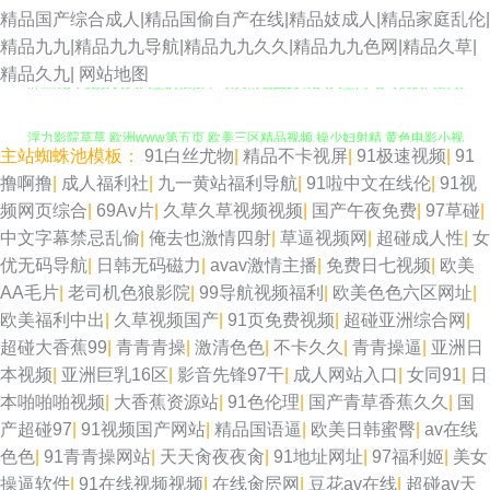
精品国产综合成人|精品国偷自产在线|精品妓成人|精品家庭乱伦|
精品九九|精品九九导航|精品九九久久|精品九九色网|精品久草|
麻豆成人I视频 男人天堂的狠狠干 欧美情色图文 成人天堂网 老司机夜间剧场
精品久九|
网站地图
浮力影院草草 欧洲www第五页 欧美三区精品视频 操少妇射精 黄色电影小视
主站蜘蛛池模板：
91白丝尤物
|
精品不卡视屏
|
91极速视频
|
91
频 av网址导航 伊人影院伊思7 国产91精品5 含羞草av网 精品91海角一区 欧
撸啊撸
|
成人福利社
|
九一黄站福利导航
|
91啦中文在线伦
|
91视
频网页综合
|
69Av片
|
久草久草视频视频
|
国产午夜免费
|
97草碰
|
美另类性爱 www国产91 国产32页 东京热色影视 亚洲日本色网扯 美女草逼
中文字幕禁忌乱偷
|
俺去也激情四射
|
草逼视频网
|
超碰成人性
|
女
优无码导航
|
日韩无码磁力
|
avav激情主播
|
免费日七视频
|
欧美
午夜性爱视频1久 最新av资源 深夜福利网址 成人快播视频 国产夫妻啪啪在
AA毛片
|
老司机色狼影院
|
99导航视频福利
|
欧美色色六区网址
|
欧美福利中出
|
久草视频国产
|
91页免费视频
|
超碰亚洲综合网
|
线 91社区在线 青娱乐A片 高清视频1区2区 另类视频专区 国产区在线 91网
超碰大香蕉99
|
青青青操
|
激清色色
|
不卡久久
|
青青操逼
|
亚洲日
本视频
|
亚洲巨乳16区
|
影音先锋97干
|
成人网站入口
|
女同91
|
日
站网址 亚洲四虎有码中文 福利资源在线久 老司机123AV 97福利导航 韩国论
本啪啪啪视频
|
大香蕉资源站
|
91色伦理
|
国产青草香蕉久久
|
国
产超碰97
|
91视频国产网站
|
精品国语逼
|
欧美日韩蜜臀
|
av在线
理 成人精品视频 97久久草 美女bb 欧美国产日韩一二 老湿久久 色色撸大妈
色色
|
91青青操网站
|
天天肏夜夜肏
|
91地址网址
|
97福利姬
|
美女
操逼软件
|
91在线视频视频
|
在线肏屄网
|
豆花av在线
|
超碰av天