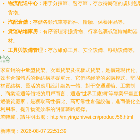
物流配送中心
：用于分揀區、暫存區，存放待轉運的規則包
貨物。
汽配倉儲
：存儲各類汽車零部件、輪胎、保養用品等。
貨運站場庫房
：有序管理零擔貨物、行李包裹或運輸輔助器
材。
工具與設備管理
：存放維修工具、安全設備、移動設備等。
結論
廠家直銷的中量型貨架、次重貨架及擱板式貨架，是構建現代化
高效率倉儲體系的鋼結構基礎單元。它們將經濟的采購模式、堅
的材質結構、靈活的應用設計融為一體。對于交通運輸、工業制
造、商業流通等領域的用戶而言，通過“世界工廠網”等專業平臺直
甄選優質廠家，是獲取高性價比、高可靠性倉儲設備，進而優化
間利用率、提升物流效率的明智戰略選擇。
若轉載，請注明出處：http://m.yingzhiwei.cn/product/56.html
新時間：2026-08-07 22:51:39