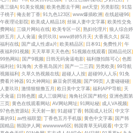
黑丝91 大香蕉伊人91 97超踫成人福利 国产精品36页 97超碰综合 日韩成人
夜三级A
|
91美女视频
|
欧美色图去干网
|
avt天堂
|
另类影院
|
91茄
子桃子
|
俺去射丁香
|
91九色123区
|
www爆插欧洲
|
在线超碰96
|
午夜 在线伪娘AV 五月天三级网址 久草社区在线 91白丝在线看 海角社区探
午夜理论影院
|
欧美成人精品18
|
丝袜人妻中文字幕
|
欧美性交免
费网站
|
三级片网站在线
|
欧美专区一区
|
熟妇伦理片
|
狼人综合婷
花 性爱中日精品 91大神精品人妻 av在线资源 天天操天天添 阿v视频在线观
婷五月
|
人人肏逼
|
肏屄玖玖
|
www婷婷5月天
|
大香蕉久久
|
探花
福利在线
|
国产成人性虐a片
|
欧美精品区
|
日本91
|
免费性片
|
午
看 超碰大青青97 激情另类ve 深夜福利视频导航 日韩午夜福利影院 国产精品
夜福利91视频
|
天天草草天天色色
|
51视频在线观看
|
国精品伦区
|
99热网站
|
国产9视频
|
日韩无码肏逼电影
|
福利微拍陈可心
|
色图
欧美二区 AAaV在线电影 欧美一本道 国产精品久久AⅤ 狼友视频首页久久 亚
福利社
|
91海角
|
大香蕉岛国片
|
国产一二三四
|
另类欧美
|
99导航
视频福利
|
久草久热视频在线
|
超碰人人按
|
超碰99人人乐
|
91免
洲拍拍 wwwcom色网 黄色链接大全 91页免费视频 亚洲伊人大香蕉 超碰人人
费看片神器
|
91大神网站
|
麻豆肏屄视频
|
国产99页
|
人妻碰碰碰
|
人妻玖玖
|
激情狠狠撸五月
|
欧日美中文字幕
|
福利APP导航
|
天
c 香蕉视频下载 AV涩涩涩 日韩A级片 午夜精品剧场 日本色站 黄色上床网站
天肏逼
|
日韩色图
|
成人三级网址
|
海角社区国产精伦
|
亚洲色图第
三页
|
黄色在线观看网站
|
AV网站网址
|
91网站秘
|
成人VA视频
|
免费看草逼 午夜激情av网站 亚洲五码蜜桃 91黄色电影院 韩国av网站在线 欧
97色色资源站
|
天天射一射
|
91超碰丁香
|
韩国成人社区
|
中文字
幕的91
|
av性福联盟
|
丁香色五月手机版
|
黄色中文字幕
|
国产韩
美波霸OL 成人777 91福利小电影 97在线 97超碰艹人人艹 欧洲超碰碰 变态
国精品
|
韩国伊人网
|
wwwwww6区
|
韩国青草无码观看
|
中文字