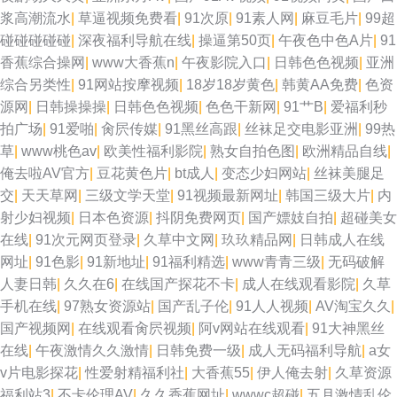
浆高潮流水
|
草逼视频免费看
|
91次原
|
91素人网
|
麻豆毛片
|
99超
碰碰碰碰碰
|
深夜福利导航在线
|
操逼第50页
|
午夜色中色A片
|
91
香蕉综合操网
|
www大香蕉n
|
午夜影院入口
|
日韩色色视频
|
亚洲
综合另类性
|
91网站按摩视频
|
18岁18岁黄色
|
韩黄AA免费
|
色资
源网
|
日韩操操操
|
日韩色色视频
|
色色干新网
|
91艹B
|
爱福利秒
拍广场
|
91爱啪
|
肏屄传媒
|
91黑丝高跟
|
丝袜足交电影亚洲
|
99热
草
|
www桃色av
|
欧美性福利影院
|
熟女自拍色图
|
欧洲精品自线
|
俺去啦AV官方
|
豆花黄色片
|
bt成人
|
变态少妇网站
|
丝袜美腿足
交
|
天天草网
|
三级文学天堂
|
91视频最新网址
|
韩国三级大片
|
内
射少妇视频
|
日本色资源
|
抖阴免费网页
|
国产嫖妓自拍
|
超碰美女
在线
|
91次元网页登录
|
久草中文网
|
玖玖精品网
|
日韩成人在线
网址
|
91色影
|
91新地址
|
91福利精选
|
www青青三级
|
无码破解
人妻日韩
|
久久在6
|
在线国产探花不卡
|
成人在线观看影院
|
久草
手机在线
|
97熟女资源站
|
国产乱子伦
|
91人人视频
|
AV淘宝久久
|
国产视频网
|
在线观看肏屄视频
|
阿v网站在线观看
|
91大神黑丝
在线
|
午夜激情久久激情
|
日韩免费一级
|
成人无码福利导航
|
a女
v片电影探花
|
性爱射精福利社
|
大香蕉55
|
伊人俺去射
|
久草资源
福利站3
|
不卡伦理AV
|
久久香蕉网址
|
wwwc超碰
|
五月激情乱伦