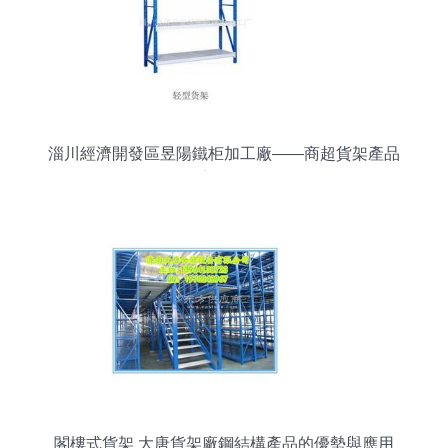
淄川經濟開發區昱陽鐵柜加工廠——商超貨架產品
系列全覽
閣樓式貨架 大唐貨架廠鋼結構產品的優勢與應用