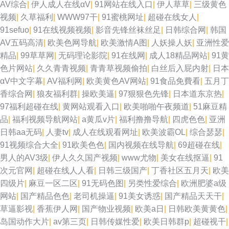
AV综合
|
伊人成人在线αV
|
91网站在线入口
|
伊人草草
|
三级黄色
视频
|
久草福利
|
WWW97干
|
91蜜桃网址
|
超碰在线女人
|
91sefuo
|
91在线视频视频
|
影音先锋丝袜丝足
|
日韩综合网
|
韩国
AV五码高清
|
欧美色网导航
|
欧美激情A图
|
人妖操人妖
|
亚洲性爱
精品
|
99草草网
|
无码理论影院
|
91在线网
|
成人18精品网站
|
91黄
色片网站
|
久久青青视频
|
青青草视频偷拍
|
白丝后入屁内射
|
日本
αV中文字幕
|
AV福利网
|
欧美黄色AV网站
|
91食品免費看
|
五月丁
香综合网
|
狼友福利群
|
操欧美逼
|
97狠狠色先锋
|
日本道东京热
|
97福利超碰在线
|
黄网站观看入口
|
欧美啪啪午夜频道
|
51麻豆精
品
|
福利视频导航网站
|
a黄瓜v片
|
福利撸撸导航
|
四虎色色
|
亚洲
日韩aa无码
|
人妻tv
|
成人在线观看网址
|
欧美波霸OL
|
综合瑟瑟
|
91视频综合大全
|
91欧美色色
|
国内视频在线导航
|
69超碰在线
|
男人的AV3级
|
伊人久久国产视频
|
www尤物
|
美女在线抠逼
|
91
次元官网
|
超碰在线人人看
|
日韩三级国产
|
丁香社区五月天
|
欧美
四级片
|
麻豆一区二区
|
91无码色图
|
另类性爱综合
|
欧洲肥婆a级
网站
|
国产精品色色
|
老司机操逼
|
91美女诱惑
|
国产精品天天干
|
草逼影视
|
香蕉伊人网
|
国产物业视频
|
欧美a日
|
日韩欧美黄黄色
|
岛国动作大片
|
av第三页
|
日韩传媒性爱
|
欧美日韩群p
|
超碰视干
|