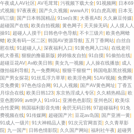
午夜成人AV社区
|
AV毛茸茸
|
污视频下载大全
|
91视频网
|
日本69
式视频
|
97夜夜夜
|
国产久久视频
|
wwwA片
|
91白虎高潮
|
日本无
码三级
|
国产日本韩国精品
|
91se白浆
|
大香蕉AB
|
久久麻豆传媒
|
超碰国产在线
|
欧美自拍视频
|
黄色网子
|
天天操无码
|
人人摸人人
操91
|
超碰人人摸干
|
日韩色中色导航
|
不卡三级片
|
欧美色网螥
螥
|
欧美有码一区二区
|
韩国AV资源导航
|
五月丁香网站
|
白丝自
慰在线
|
91超碰人人
|
深夜福利入口
|
91黄色网入口站
|
在线老司
机大香蕉
|
狠狠的撸最新版
|
婷婷狼友自拍
|
91自摸
|
91偷拍在线
|
超碰豆花AV
|
Av欧美日韩
|
美女九一视频
|
人人操在线播放
|
成人
微拍福利导航
|
九一免费网站
|
狠狠干狠狠艹
|
韩国电影黑丝视频
|
国产男女探花
|
91丝瓜浮力草草
|
欧美淫色网
|
51AV视频
|
免费网
页免费黄
|
97色色综合网
|
91人人视频
|
国产AV黄色网址
|
丁香五
月综合在线
|
欧美日韩123
|
东京热淫成人专区
|
久久精热精品
|
欧
亚色图999
|
avtt伊人
|
91n91c
|
亚洲色色影院
|
亚州色区
|
欧美综
合性爱网
|
韩国福利影音先锋
|
肏屄无码日韩
|
97超碰福利
|
91免
费视频在线
|
91传媒网
|
超碰国产片
|
豆花av岛国
|
国产亚洲一黄
|
91成人一级片
|
91大神精品人妻
|
91次元官网首页
|
久久青草影
院
|
九一国产
|
日韩色情影院
|
久久国产网站
|
福利社午夜
|
超碰男