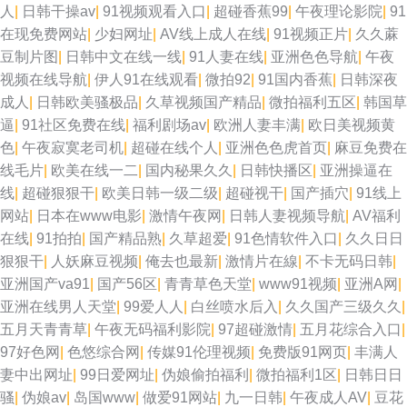
人
|
日韩干操av
|
91视频观看入口
|
超碰香蕉99
|
午夜理论影院
|
91
在现免费网站
|
少妇网址
|
AV线上成人在线
|
91视频正片
|
久久蔴
豆制片图
|
日韩中文在线一线
|
91人妻在线
|
亚洲色色导航
|
午夜
视频在线导航
|
伊人91在线观看
|
微拍92
|
91国内香蕉
|
日韩深夜
成人
|
日韩欧美骚极品
|
久草视频国产精品
|
微拍福利五区
|
韩国草
逼
|
91社区免费在线
|
福利剧场av
|
欧洲人妻丰满
|
欧日美视频黄
色
|
午夜寂寞老司机
|
超碰在线个人
|
亚洲色色虎首页
|
麻豆免费在
线毛片
|
欧美在线一二
|
国内秘果久久
|
日韩快播区
|
亚洲操逼在
线
|
超碰狠狠干
|
欧美日韩一级二级
|
超碰视干
|
国产插穴
|
91线上
网站
|
日本在www电影
|
激情午夜网
|
日韩人妻视频导航
|
AV福利
在线
|
91拍拍
|
国产精品熟
|
久草超爱
|
91色情软件入口
|
久久日日
狠狠干
|
人妖麻豆视频
|
俺去也最新
|
激情片在線
|
不卡无码日韩
|
亚洲国产va91
|
国产56区
|
青青草色天堂
|
www91视频
|
亚洲A网
|
亚洲在线男人天堂
|
99爱人人
|
白丝喷水后入
|
久久国产三级久久
|
五月天青青草
|
午夜无码福利影院
|
97超碰激情
|
五月花综合入口
|
97好色网
|
色悠综合网
|
传媒91伦理视频
|
免费版91网页
|
丰满人
妻中出网址
|
99日爱网址
|
伪娘偷拍福利
|
微拍福利1区
|
日韩日日
骚
|
伪娘av
|
岛国www
|
做爱91网站
|
九一日韩
|
午夜成人AV
|
豆花