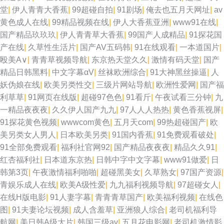
伊人久久国产精品 日韩一二视频网 在线观看国产91 韩日高清 在线观看黄色
堂
|
伊人青青大香蕉
|
99超碰自拍
|
91剧场
|
俺去也五月天网址
|
av
黄色成人在线
|
99精品视频在线
|
伊人大香蕉亚洲
|
www91在线
|
电影 先锋AV资源 极品h片观看 日韩黄色AV 91密桃美女下载 午夜老司机视频
国产精品玖玖玖
|
伊人青青草大香蕉
|
99国产人成精品
|
91探花国
产在线
|
久草性生活片
|
国产AV五码韩
|
91在线观看
|
一本道国片
|
网 亚洲东方色图 国产嫩草影院久久 91导航成人 天堂情色 抖阴变态大 91视
殴美A∨
|
青青草视频导航
|
东京热天堂久久
|
激情有码天堂
|
国产
精品日韩黑料
|
中文字幕αV
|
丝袜欧洲综合
|
91大神黑丝操逼
|
人
频快捷 福利导航大全 色伊人婷婷 91精品传媒 日韩精品在线视频 国产精品
妖伪娘在线
|
欧美另类性交
|
三级片网站导航
|
欧洲性爱网
|
国产福
利草草
|
91网页在线版
|
超碰97色色
|
91看斤
|
午夜试看三分钟
|
九
91成人网 国产欧美偷日韩 狼窝AV专区 国产高清在线视频 在线老司机大香蕉
一精品夜夜夜
|
久久伊人国产九九
|
97人人人热热
|
黄色香蕉视屏
|
91探花黄色视频
|
wwwcom黄色
|
五月天com
|
99热超碰国产
|
欧
久久免费二区 精品不卡视屏 日本道a不卡 97色伦影院 99国产丝袜足交 18禁
美另类女人男人
|
日本欧美另类
|
91国内香蕉
|
91免费观看破处
|
91全部免费观看
|
福利社官网92
|
国产精品夜夜夜
|
精品久久91
|
黄站 69老湿机 久久逼久久逼em 国产第21页 日韩中文在线观看 国产日韩欧
红杏福利社
|
日本道东京热
|
日韩中字中文字幕
|
www91做爱
|
日
韩第3页
|
午夜激情福利啪啪
|
超碰黑美女
|
久草熟女
|
97国产资源
|
美 另类综合专区婷婷 肏逼123 ab天堂中文 97超碰夜夜 91成人一级片 尤物
青娱乐成人在线
|
欧美A级性爱
|
九九福利视频导航
|
97超碰女人
|
在线H版电影
|
91人妻字幕
|
青青青草国产
|
欧美福利视频
|
在线色
导航 成人深夜导航 97超踫成人福利 草逼视频网站 午夜av伦理 欧美性交网
图
|
91夫妻论坛视频
|
成人含羞草
|
亚洲狼人综合
|
老司机福利导
航网
|
美日韩A级大片
|
韩国三级av
|
五月花电影网
|
老司机激情影