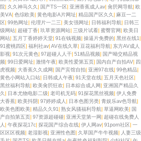
99人妻草 美女操鸡 91人妻操 激情综合网淫淫网 超碰人人公开 伊人爱爱网
院
|
久久神马久久
|
国产TS一区
|
亚洲香蕉成人av
|
肏屄网导航
|
欧
美ⅤA
|
色综欧美
|
黄色电影A片网址
|
精品国产区久久
|
麻豆一二
91传媒免费看 久热伊人 日韩有码系列 超碰爱福利 三级AV免费 精品aa福利
区
|
99热网址
|
伦理片一二三
|
美女强网址
|
日韩福利导航
|
日韩三
级网站
|
超碰丁香
|
玖草资源网站
|
三级片试看
|
蜜臀官网
|
欧美日
三级av片在线看 日本aa成人在线 大香蕉伊人精品 蜜臀国产综合在线 ts互干
网站
|
五月丁香婷婷天堂
|
91在钱视频
|
操逼片免费的
|
黑丝在线1
|
91蜜桃四区
|
福利社av
|
AV在线久草
|
豆花福利导航
|
东方AV成人
午夜私人影院 91看片成人 影音先锋福利精品 午夜爽爽影院 午夜成人色网 性
影视
|
91次元黄色
|
97超碰人人干
|
51精品视频
|
国产呦交精品视
频
|
99日爱网址
|
激情午夜
|
欧美性爱第五页
|
国内自产自拍AV
|
四
爱网日韩av 天天操天天槡丁香 日本簧色视频 日韩精品社区 另类激情影院 大
虎视频
|
大香蕉久久成网
|
国产宾馆自拍
|
亚洲97在线
|
99色精品
|
黄色小网站入口站
|
日韩成人午夜
|
91天堂在线
|
五月天色社区
|
香蕉青草园 人人摸人人操91 无码泰国五十五 尤物91在线网站 超碰三级 国产
黑丝福利导航
|
欧美肏屄狂欢
|
日本綜合成人网
|
亚洲国产精品久
久
|
日本尤物电影二级
|
老司机无码
|
91探花黑丝视频
|
伊人免费
精品第5页 97人人草 在线国产探花不卡 97国产绯色 中文AⅤ在线 91无毛 加
大香蕉
|
欧美抖阴
|
97婷婷成人
|
日本色图另类
|
青娱乐av色导航
|
欧美色图欧美
|
精品久久91
|
熟女风骚福利导航
|
草逼网欧美
|
国
勒比久久视 午夜神马福利51 亚洲天堂狼友网 A级韩国A网站 97色网络 97导
产自拍第五页
|
97资源超碰碰
|
亚洲天堂第一网
|
超碰在线免费人
人
|
午夜探花17c
|
探花国产综合在线
|
伊人网av
|
91porn社区
|
一
航 亚洲人成人网站在 91含羞草网站 三级成人网址 五月天午夜影院 在线播放
区区区视频
|
老湿影视
|
亚洲性色图
|
久草国产牛牛视频
|
人妻三级
毛片
|
国产TS
|
欧美日韩在线a
|
午夜性色福利影院
|
少妇社区
|
午