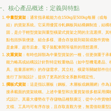
一、核心產品概述：定義與特點
中量型貨架
：通常指承載能力在150kg至500kg每層（或每
組）的貨架系統。它采用優質冷軋鋼板與結構鋼制造，結構
固，是介于輕型貨架與重型橫梁式貨架之間的主流選擇。其
點包括拆裝便捷、組合多樣、適合存放規則箱裝或散件貨物
是倉庫、超市后倉、電子裝配車間等場所的理想選擇。
次重貨架
：有時也歸類為中量型貨架的一種，但更側重于承
能力略高或結構設計針對特定較重物品（如中型機電產品、
具、批量原材料）的存儲需求。其立柱、橫梁等關鍵部件往
進行了加強設計，提供了更高的安全系數和穩定性。
擱板式貨架
：這是指以層板（鋼板、木層板或鋼層網）作為
接承載面的貨架統稱。上述中量型和次重貨架很多都采用擱
式設計。其最大優勢在于存儲物品種類廣泛，從中小件貨物
文檔、工具均可有序存放，且存取直觀方便，無需借助重型