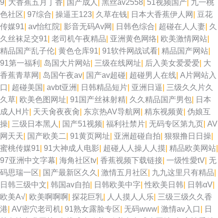
9
|
大香蕉五月丁香
|
国产成人
|
黑丝av2558
|
51视频国产
|
九一桃
91www 伦理聚合一级 性少妇果冻传媒 后入大屁股少妇 做爱网站91 欧美日
色社区
|
97综合
|
操逼王123
|
久草在钱
|
日本大香蕉伊人网
|
豆花
传媒91
|
av怡红院
|
影音无码Av网
|
日韩色综合
|
超碰在人人妻
|
久
韩ab片 欧美成人网片 91主播在线视频 亚洲国产va91 福利视频导航网站 91
久丝袜足交91
|
老司机午夜精品
|
亚洲黄色网络
|
欧美激情网站
|
精品国产乱子伦
|
黄色仓库91
|
91软件网战试看
|
精品国产网站
|
少妇黑丝 亚洲成人小说网址 www91n在线 三级黄色影片网址 91大家都在搜
91第一福利
|
岛国大片网站
|
三级在线网址
|
后入美女爱爱爱
|
大
香蕉青草网
|
岛国午夜av
|
国产av超碰
|
超碰男人在线
|
A片网站入
av狼友网站 国产黑丝嘿咻
口
|
超碰美国
|
avbt亚洲
|
日韩精品短片
|
亚洲日逼
|
三级久久片久
久草
|
欧美色图网址
|
91国产丝袜射精
|
久久精品国产男包
|
日本
成人H片
|
天天肏夜夜肏
|
东京热AV导航网
|
精东视频黄
|
伪娘互
操
|
三级日本黑人
|
国产51视频
|
福利社禁片
|
无码专区第九页
|
AV
网天天
|
国产欧美二
|
91黄页网址
|
亚洲超碰自拍
|
狠狠撸日日操
|
蜜桃传媒91
|
91大神成人电影
|
超碰人人操人人摸
|
精品欧美网站
|
97亚洲中文字幕
|
海角社区tv
|
香蕉视频下载链接
|
一级性愛tV
|
无
码思瑞一区
|
国产最新区久久
|
激情五月社区
|
九九这里只有精品
|
日韩三级中文
|
韩国av自拍
|
日韩欧美中字
|
性欧美日韩
|
日韩αV
|
欧美A√
|
欧美啊啊啊
|
探花巨乳
|
人人摸人人乐
|
三级三级久久香
港
|
AV密穴老司机
|
91熟女露脸专区
|
无码www
|
激情av入口
|
日