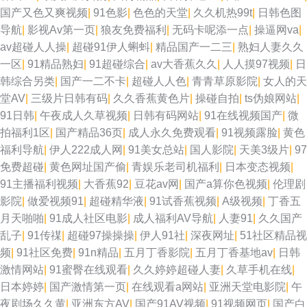
国产又色又爽视频
|
91色影
|
色色的天堂
|
久久机热99t
|
日韩色图
导航
|
影视Av第一页
|
狼友免费福利
|
无码卡呢添一点
|
操逼网va
|
av超碰人人操
|
超碰91伊人蝌蚪
|
精品国产一二三
|
熟妇人妻久久
一区
|
91精品熟妇
|
91超碰综合
|
av大香蕉久久
|
人人摸97视频
|
日
韩综合另类
|
国产一二不卡
|
超碰人人色
|
青青草原影院
|
女人的天
堂AV
|
三级片日韩有码
|
久久香蕉黄色片
|
操碰自拍
|
ts伪娘网站
|
91日韩
|
午夜成人久草视频
|
日韩有码网站
|
91在线视频国产
|
微
拍福利1区
|
国产精品36页
|
成人永久免费观看
|
91视频露脸
|
黄色
福利导航
|
伊人222成人网
|
91美女总站
|
国人影院
|
天美3级片
|
97
免费超碰
|
黄色网址国产偷
|
青娱乐老司机福利
|
日本变态视频
|
91主播福利视频
|
大香蕉92
|
豆花av网
|
国产a算你色视频
|
伦理剧
影院
|
做爱视频91
|
超碰精华液
|
91试香蕉视频
|
A级视频
|
丁香五
月天啪啪
|
91成人社区电影
|
成人福利AV导航
|
人妻91
|
久久国产
乱子
|
91传禖
|
超碰97操操操
|
伊人91社
|
深夜网址
|
51社区精品视
频
|
91社区免费
|
91n精品
|
五月丁香影院
|
五月丁香基地av
|
日韩
激情网站
|
91蜜臀在线观看
|
久久婷婷超碰人妻
|
久草手机在线
|
日本婷婷
|
国产激情第一页
|
在线观看a网站
|
亚洲天堂电影院
|
午
夜剧场久久黄
|
亚洲东方AV
|
国产91AV视频
|
91视频网页
|
国产白