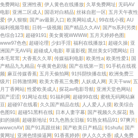
免费网站
|
亚洲性夜
|
伊人黄色在线播放
|
久草免费网址
|
无码AV
电影
|
亚洲二区成人
|
国语对白精品
|
丝袜自慰一区
|
五月天午夜性
爱
|
伊人狠狠
|
国产av最新入口
|
欧美网站成人
|
99在线小视
|
AU
福利视频导航
|
日韩一级视频
|
国产精品久久AV
|
国产ts系列另类
|
色综合123
|
超碰9191
|
美女黄视WWWW
|
五月天婷婷色图
|
www97色色
|
超碰论理
|
少妇手淫
|
福利在线播放1
|
超碰久操
|
亚
洲国产无AV码
|
超碰成人电影
|
草逼影视
|
黑丝美女叼嘿网站
|
日
本毛茸茸
|
大香蕉久久草
|
传媒福利电影
|
欧美性a
|
欧美性爱1
|
国
产精品九九精品
|
午夜黄色剧场
|
国产在线第一页
|
91手机在线视
频
|
麻豆传媒香蕉
|
五月天偷拍网
|
91抖阴快播在线
|
欧洲免费三
级片
|
日韩激情网
|
欧美大香蕉三免费
|
人妖成人网
|
天天干ww
|
五
月丁香网站
|
性爱欧美成人
|
探花av电影导航
|
亚洲天堂色网站
|
国产涩涩
|
91网址在线
|
91福利网
|
超碰99在线
|
蜜桃无码网站麻
豆
|
超碰97在线看
|
久久国产精品在线
|
人人爱人人摸
|
欧美综合
色图91
|
超碰51黑料在线
|
日本人妻字幕
|
国产视频久久探花
|
熟
妇的抽插
|
超碰新地址
|
91九色熟女旧板
|
91熟女精品91
|
97爽片
|
wwwcnAV
|
国产91高跟丝袜
|
国产欧美日产精品
|
91shufu
|
国产
黄网址
|
亚洲色情操逼网
|
91香蕉婷婷
|
伊人久久大香
|
成人免费