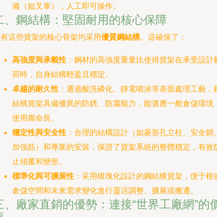
備（如叉車），人工即可操作。
二、鋼結構：堅固耐用的核心保障
所有這些貨架的核心骨架均采用
優質鋼結構
。這確保了：
高強度與承載性
：鋼材的高強度重量比使得貨架在承受設計
荷時，自身結構輕盈且穩定。
卓越的耐久性
：通過酸洗磷化、靜電噴涂等表面處理工藝，
結構貨架具備優異的防銹、防腐能力，能適應一般倉儲環境
使用壽命長。
穩定性與安全性
：合理的結構設計（如菱形孔立柱、安全銷
加強筋）和專業的安裝，保證了貨架系統的整體穩定，有效
止傾覆和變形。
標準化與可擴展性
：采用模塊化設計的鋼結構貨架，便于根
倉儲空間和未來需求變化進行靈活調整、擴展或搬遷。
三、廠家直銷的優勢：連接“世界工廠網”的
值