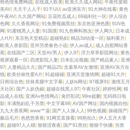
韩色情免费网战
|
在线成人欧美
|
欧美久久成人网站
|
午夜性爱精
美AV
|
天天干人人干
|
91干UU
|
av亚洲东方
|
91大神在线看
|
黄色
午夜AV
|
久久国产网站
|
豆花吃瓜成人
|
69福利社一区
|
伊人综合
色网
|
久久香蕉网址
|
91免费视频黑丝
|
东京热亚洲色图
|
91N色
网
|
91蜜桃黑人人妻
|
91国摸
|
91九色蝌蚪熟女
|
伊人网久
|
日本成
人H片
|
东京热天堂精品
|
超碰熟妇
|
精品3d动漫一区
|
福利看片
|
欧美人兽影院
|
亚州另类春色小说
|
伊人av成人
|
成人自慰网站香
蕉
|
在线国产二区
|
天堂AV男人
|
伊人97
|
浮力草草影院网址
|
黄色
视屏观看一区
|
四虎影院人妻
|
日本乱论视频
|
国产精品素人
|
亚洲
97
|
人妻精品久久
|
国产精品25
|
含羞草AV女激情
|
亚洲AV东方在
线
|
欧美丝袜性爱A片
|
91超碰碰
|
亚洲天堂激情网
|
超碰91大片
|
日韩综合色
|
丝袜美腿中文字幕
|
人妖ts网址
|
97视屏91
|
激情五月
天社区
|
国产人妖伪娘
|
超碰在线黑人97
|
午夜社区
|
婷婷性网
|
精
品成人在线
|
亚洲Av色情网占
|
肏屄彰武
|
99re超鹏
|
无码韩日电
影
|
丰满熟妇乱子另类
|
中文字幕98
|
AV国产网址
|
国内视频自拍
|
九九大香蕉网
|
www艹逼
|
国产人人操人人
|
99色视频
|
操碰国产
|
极品毛片
|
色悠悠香蕉
|
91网页直接看
|
99热拍久
|
伊人五月大香
蕉
|
超碰97人人模
|
狠狠涩夜夜
|
国产91黑丝
|
狠狠干快播
|
另类