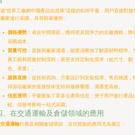
過“世界工廠網中國產品信息庫”這樣的B2B平臺，用戶直接對接
產廠家進行采購，具有顯著優勢：
價格優勢
：省去中間環節，獲得更具競爭力的出廠價格，降
采購成本。
質量可控
：直接與廠家溝通，能更清晰地了解原材料標準、
產工藝和質量控制流程，甚至支持定制化需求（如尺寸、顏
色、承重）。
服務直接
：從技術咨詢、方案設計到安裝指導、售后維護，
得源頭廠家的直接技術支持與服務響應，溝通更高效。
信息透明
：平臺匯集了眾多生產商信息，便于用戶進行產品
較、信譽考察和一站式采購。
四、在交通運輸及倉儲領域的應用
在
交通運輸
行業及相關倉儲環節，這些貨架的應用尤為廣泛：