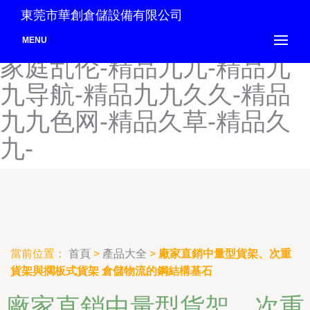
精品国产综合成人-精品国偷
東莞市華創倉儲設備有限公司
自产在线-精品妓成人-精品
MENU
家庭乱伦-精品九九-精品九
九导航-精品九九久久-精品
九九色网-精品久草-精品久
九-
當前位置：
首頁
>
產品大全
>
廠家直銷中量型貨架、次重
貨架與擱板式貨架 倉儲物流的鋼結構基石
廠家直銷中量型貨架、次重